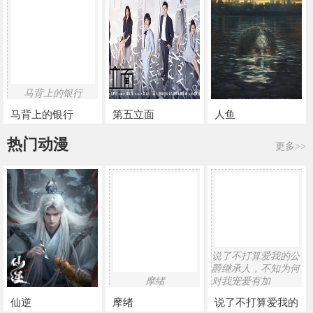
马背上的银行
马背上的银行
第五立面
人鱼
热门动漫
更多>>
说了不打算爱我的公
爵继承人，不知为何
摩绪
对我宠爱有加
仙逆
摩绪
说了不打算爱我的