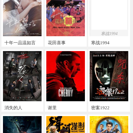
寒战1994
十年一品温如言
花田喜事
寒战1994
消失的人
谢里
密案1922