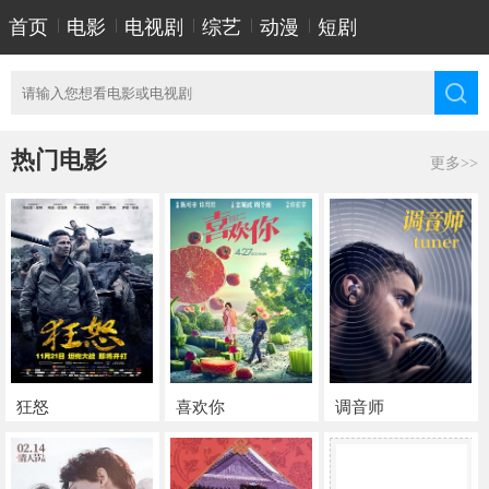
首页
|
电影
|
电视剧
|
综艺
|
动漫
|
短剧
热门电影
更多>>
狂怒
喜欢你
调音师