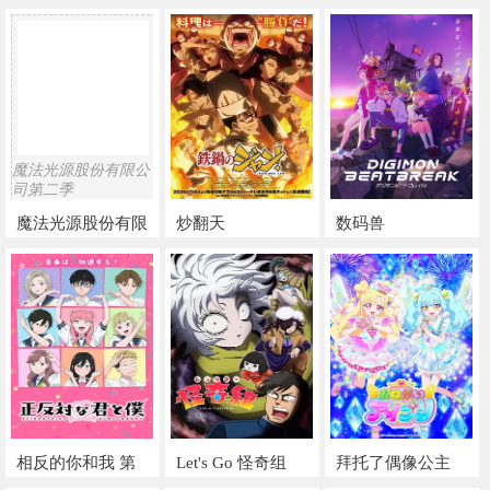
公爵继承人，不知
为何对我宠爱有加
魔法光源股份有限公
司第二季
魔法光源股份有限
炒翻天
数码兽
公司第二季
BEATBREAK
相反的你和我 第
Let's Go 怪奇组
拜托了偶像公主
二季