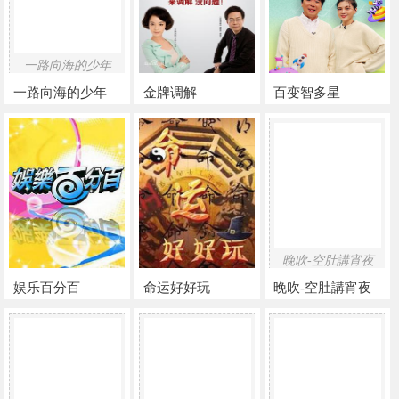
一路向海的少年
一路向海的少年
金牌调解
百变智多星
晚吹-空肚講宵夜
娱乐百分百
命运好好玩
晚吹-空肚講宵夜