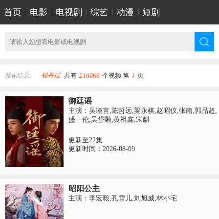
首页
|
电影
|
电视剧
|
综艺
|
动漫
|
短剧
搜索结果:
郑丹瑞
共有
216066
个视频 第
1
页
御廷谣
主演：吴谨言,陈哲远,梁永棋,赵昭仪,张南,郭品超,
盛一伦,吴岱融,黄祖鑫,宋麒
更新至22集
更新时间：2026-08-09
昭阳公主
主演：李宏毅,孔雪儿,刘旭威,林小宅