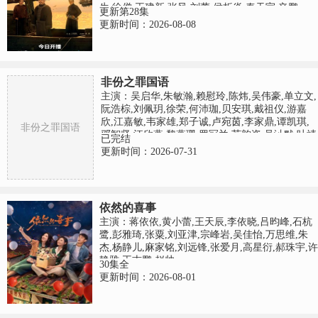
生,徐僧,王建新,张风,刘蕾,侯析焱,秦天宇,辛鹏
更新第28集
更新时间：2026-08-08
非份之罪国语
主演：吴启华,朱敏瀚,赖慰玲,陈炜,吴伟豪,单立文,
阮浩棕,刘佩玥,徐荣,何沛珈,贝安琪,戴祖仪,游嘉
欣,江嘉敏,韦家雄,郑子诚,卢宛茵,李家鼎,谭凯琪,
非份之罪国语
邓智坚,江欣燕,黎燕珊,罗冠兰,苏韵姿,吴沚默,叶靖
已完结
仪,唐嘉麟,张翼东,胡敏芝,区霭玲,方绍聪,梁证嘉,
更新时间：2026-07-31
陈嘉俊,关枫馨,彭翔翎,梁皓楷,李启杰,鬼塚,蔡志
恩,罗皓谊,陈俊坚,吴天佑,施焯日,林秀怡,曾展望,
徐文浩,张彦博,翟锋
依然的喜事
主演：蒋依依,黄小蕾,王天辰,李依晓,吕昀峰,石杭
鹭,彭雅琦,张粟,刘亚津,宗峰岩,吴佳怡,万思维,朱
杰,杨静儿,麻家铭,刘远锋,张爱月,高星衍,郝珠宇,许
静雅,王志鹏,赵帅
30集全
更新时间：2026-08-01