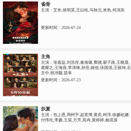
雀骨
主演：艾米,侯明昊,王以纶,马秋元,米热,何润东
更新时间：2026-07-24
主角
主演：张嘉益,刘浩存,秦海璐,窦骁,翟子路,王晓晨,
扈耀之,王海燕,李泽锋,孙浩,姬他,张国强,王丽坤,石
文中,韩沛颖,苗阜
更新时间：2026-07-23
炽夏
主演：包上恩,周柯宇,赵英博,黄奕,柯淳,徐媛屹娜,
付伟伦,李媛,王策,方芳,苑冉,黄婷婷,杨淇源