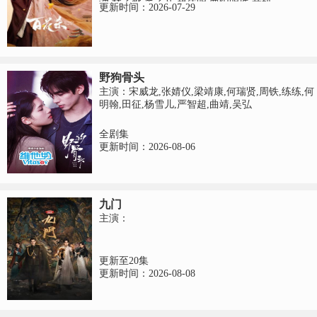
波,林子烨,董子凡,赖伟明,曹阳明珠,荣妍
更新时间：2026-07-29
野狗骨头
主演：宋威龙,张婧仪,梁靖康,何瑞贤,周铁,练练,何
明翰,田征,杨雪儿,严智超,曲靖,吴弘
全剧集
更新时间：2026-08-06
九门
主演：
更新至20集
更新时间：2026-08-08