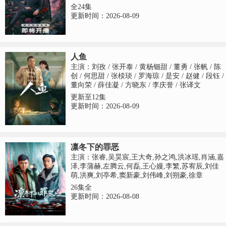
全24集
更新时间：2026-08-09
人鱼
主演：刘孜 / 张开泰 / 黄杨钿甜 / 董勇 / 张帆 / 陈
创 / 何思甜 / 张棪琰 / 罗海琼 / 是安 / 赵健 / 段钰 /
董向荣 / 薛佳凝 / 方晓东 / 李庆誉 / 张译文
更新至12集
更新时间：2026-08-09
凛冬下的罪恶
主演：张睿,吴昊宸,王大奇,孙之鸿,洪冰瑶,肖涵,嘉
泽,李蒲赫,左腾云,何磊,王心嫚,李繁,苏宥辰,刘佳
萌,洪爽,刘亭希,窦新豪,刘伟峰,刘朔豪,徐章
26集全
更新时间：2026-08-08