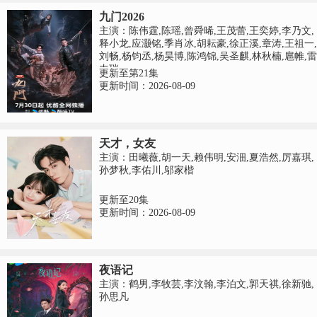
九门2026
主演：陈伟霆,陈瑶,曾舜晞,王茂蕾,王奕婷,李乃文,
释小龙,应灏铭,季肖冰,胡耘豪,徐正溪,章涛,王祖一,
刘畅,杨钧丞,杨昊博,陈鸿锦,吴圣麒,林秋楠,扈帷,雷
丰瑞
更新至第21集
更新时间：2026-08-09
天才，女友
主演：田曦薇,胡一天,赖伟明,安沺,夏浩然,厉嘉琪,
孙梦秋,李佑川,邬家楷
更新至20集
更新时间：2026-08-09
夜语记
主演：鹤男,李牧芸,李汶翰,李泊文,郭天祺,徐新驰,
孙思凡