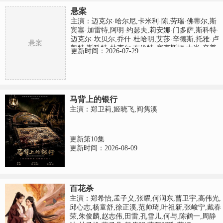
悬案
主演：迈克尔·哈尔尼,卡米利·陈,劳瑞·佛蒂尔,斯
宾塞·加雷特,阿明·约瑟夫,莉安娜·门多萨,斯科特·
迈克尔·坎贝尔,乔什·杜哈明,艾莎·辛德斯,托雅·卢
悬案
凯特,斯科特·林克尔,布伦特·塞克斯顿,吉米·辛普
更新时间：2026-07-29
森,博基姆·伍德拜因,佩吉·肯尼迪
马背上的银行
主演：郑卫莉,姬晓飞,阎隽溪
更新第10集
更新时间：2026-08-09
百花杀
主演：郑希怡,孟子义,张耀,何润东,曹卫宇,高伟光,
邱心志,杨童舒,徐正溪,范帅琦,叶祖新,张峻宁,戴春
荣,朱俊麟,赵志伟,田雷,孔雪儿,何与,陈鹤一,周静