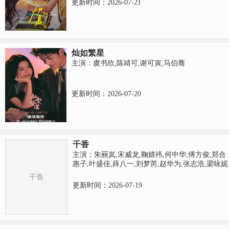
更新时间：2026-07-21
灿如繁星
主演：虞书欣,陈靖可,谢可寅,马伯骞
更新时间：2026-07-20
千香
主演：朱丽岚,宋威龙,鞠婧祎,何中华,傅方俊,郑合
惠子,叶盛佳,薛八一,刘梦芮,赵华为,张志浩,梁咏妮
千香
更新时间：2026-07-19