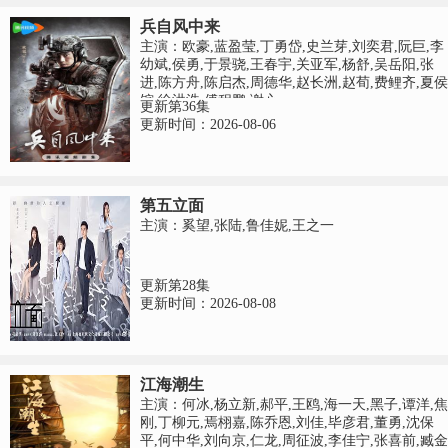
兵自风中来
主演：欧豪,蓝盈莹,丁勇岱,史兰芽,刘奕君,阮巨,李
幼斌,侯勇,于景骁,王春宇,关亚军,杨舒,吴岳阳,张
进,陈方舟,陈启杰,周德华,赵长洲,赵荀,费鲤齐,夏侯
镔,徐洪浩,傅程鹏,谢心
更新第36集
更新时间：2026-08-06
第五立面
主演：奚望,张陆,鲁佳妮,王之一
更新第28集
更新时间：2026-08-08
江海潮生
主演：何冰,杨立新,郝平,王鸥,海一天,黑子,谭洋,焦
刚,丁柳元,焉栩嘉,陈乔恩,刘佳,毕彦君,董勇,沈保
平,何中华,刘向京,仁龙,周征波,李佳宁,张喜前,臧金