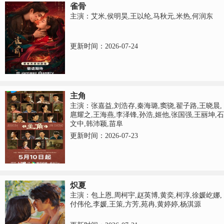
雀骨
主演：艾米,侯明昊,王以纶,马秋元,米热,何润东
更新时间：2026-07-24
主角
主演：张嘉益,刘浩存,秦海璐,窦骁,翟子路,王晓晨,
扈耀之,王海燕,李泽锋,孙浩,姬他,张国强,王丽坤,石
文中,韩沛颖,苗阜
更新时间：2026-07-23
炽夏
主演：包上恩,周柯宇,赵英博,黄奕,柯淳,徐媛屹娜,
付伟伦,李媛,王策,方芳,苑冉,黄婷婷,杨淇源