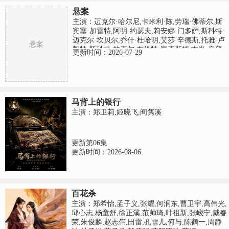
悬案
主演：迈克尔·哈尔尼,卡米利·陈,劳瑞·佛蒂尔,斯
宾塞·加雷特,阿明·约瑟夫,莉安娜·门多萨,斯科特·
迈克尔·坎贝尔,乔什·杜哈明,艾莎·辛德斯,托雅·卢
悬案
凯特,斯科特·林克尔,布伦特·塞克斯顿,吉米·辛普
更新时间：2026-07-29
森,博基姆·伍德拜因,佩吉·肯尼迪
马背上的银行
主演：郑卫莉,姬晓飞,阎隽溪
更新第06集
更新时间：2026-08-06
百花杀
主演：郑希怡,孟子义,张耀,何润东,曹卫宇,高伟光,
邱心志,杨童舒,徐正溪,范帅琦,叶祖新,张峻宁,戴春
荣,朱俊麟,赵志伟,田雷,孔雪儿,何与,陈鹤一,周静