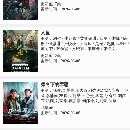
更新至17集
更新时间：2026-08-08
人鱼
主演：刘孜 / 张开泰 / 黄杨钿甜 / 董勇 / 张帆 / 陈
创 / 何思甜 / 张棪琰 / 罗海琼 / 是安 / 赵健 / 段钰 /
董向荣 / 薛佳凝 / 方晓东 / 李庆誉 / 张译文
更新至12集
更新时间：2026-08-08
凛冬下的罪恶
主演：张睿,吴昊宸,王大奇,孙之鸿,洪冰瑶,肖涵,嘉
泽,李蒲赫,左腾云,何磊,王心嫚,李繁,苏宥辰,刘佳
萌,洪爽,刘亭希,窦新豪,刘伟峰,刘朔豪,徐章
26集全
更新时间：2026-08-08