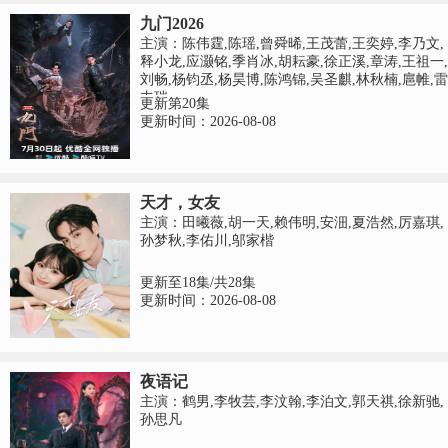
九门2026
主演：陈伟霆,陈瑶,曾舜晞,王茂蕾,王奕婷,李乃文,
释小龙,应灏铭,季肖冰,胡耘豪,徐正溪,章涛,王祖一,
刘畅,杨钧丞,杨昊博,陈鸿锦,吴圣麒,林秋楠,扈帷,雷
丰瑞
更新第20集
更新时间：2026-08-08
天才，女友
主演：田曦薇,胡一天,赖伟明,安沺,夏浩然,厉嘉琪,
孙梦秋,李佑川,邬家楷
更新至18集/共28集
更新时间：2026-08-08
夜语记
主演：鹤男,李牧芸,李汶翰,李泊文,郭天祺,徐新驰,
孙思凡