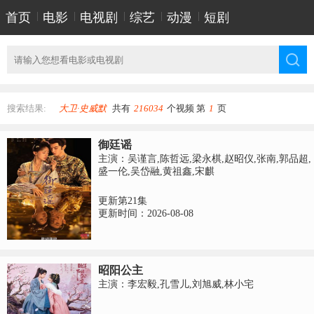
首页
|
电影
|
电视剧
|
综艺
|
动漫
|
短剧
搜索结果:
大卫·史威默
共有
216034
个视频 第
1
页
御廷谣
主演：吴谨言,陈哲远,梁永棋,赵昭仪,张南,郭品超,
盛一伦,吴岱融,黄祖鑫,宋麒
更新第21集
更新时间：2026-08-08
昭阳公主
主演：李宏毅,孔雪儿,刘旭威,林小宅