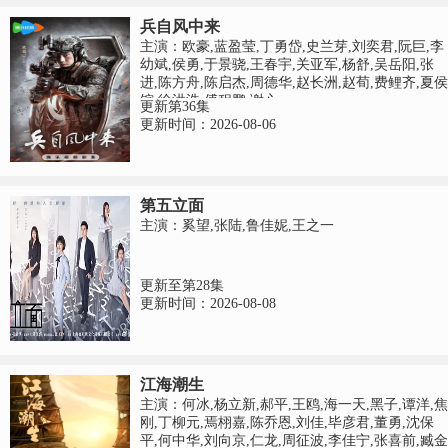
兵自风中来
主演：欧豪,蓝盈莹,丁勇岱,史兰芽,刘奕君,阮巨,李
幼斌,侯勇,于景骁,王春宇,关亚军,杨舒,吴岳阳,张
进,陈方舟,陈启杰,周德华,赵长洲,赵荀,费鲤齐,夏侯
镔,徐洪浩,傅程鹏,谢心
更新第36集
更新时间：2026-08-06
第五立面
主演：奚望,张陆,鲁佳妮,王之一
更新至第28集
更新时间：2026-08-08
江海潮生
主演：何冰,杨立新,郝平,王鸥,海一天,黑子,谭洋,焦
刚,丁柳元,焉栩嘉,陈乔恩,刘佳,毕彦君,董勇,沈保
平,何中华,刘向京,仁龙,周征波,李佳宁,张喜前,臧金