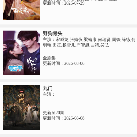
波,林子烨,董子凡,赖伟明,曹阳明珠,荣妍
更新时间：2026-07-29
野狗骨头
主演：宋威龙,张婧仪,梁靖康,何瑞贤,周铁,练练,何
明翰,田征,杨雪儿,严智超,曲靖,吴弘
全剧集
更新时间：2026-08-06
九门
主演：
更新至20集
更新时间：2026-08-08