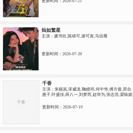
更新时间：2026-07-21
灿如繁星
主演：虞书欣,陈靖可,谢可寅,马伯骞
更新时间：2026-07-20
千香
主演：朱丽岚,宋威龙,鞠婧祎,何中华,傅方俊,郑合
惠子,叶盛佳,薛八一,刘梦芮,赵华为,张志浩,梁咏妮
千香
更新时间：2026-07-19