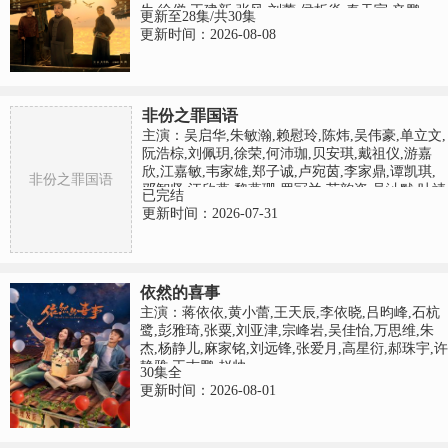
生,徐僧,王建新,张风,刘蕾,侯析焱,秦天宇,辛鹏
更新至28集/共30集
更新时间：2026-08-08
非份之罪国语
主演：吴启华,朱敏瀚,赖慰玲,陈炜,吴伟豪,单立文,
阮浩棕,刘佩玥,徐荣,何沛珈,贝安琪,戴祖仪,游嘉
欣,江嘉敏,韦家雄,郑子诚,卢宛茵,李家鼎,谭凯琪,
非份之罪国语
邓智坚,江欣燕,黎燕珊,罗冠兰,苏韵姿,吴沚默,叶靖
已完结
仪,唐嘉麟,张翼东,胡敏芝,区霭玲,方绍聪,梁证嘉,
更新时间：2026-07-31
陈嘉俊,关枫馨,彭翔翎,梁皓楷,李启杰,鬼塚,蔡志
恩,罗皓谊,陈俊坚,吴天佑,施焯日,林秀怡,曾展望,
徐文浩,张彦博,翟锋
依然的喜事
主演：蒋依依,黄小蕾,王天辰,李依晓,吕昀峰,石杭
鹭,彭雅琦,张粟,刘亚津,宗峰岩,吴佳怡,万思维,朱
杰,杨静儿,麻家铭,刘远锋,张爱月,高星衍,郝珠宇,许
静雅,王志鹏,赵帅
30集全
更新时间：2026-08-01