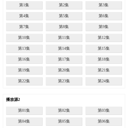
第1集
第2集
第3集
第4集
第5集
第6集
第7集
第8集
第9集
第10集
第11集
第12集
第13集
第14集
第15集
第16集
第17集
第18集
第19集
第20集
第21集
第22集
第23集
第24集
播放源2
第01集
第02集
第03集
第04集
第05集
第06集