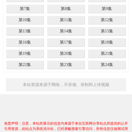
第7集
第8集
第9集
第10集
第11集
第12集
第13集
第14集
第15集
第16集
第17集
第18集
第19集
第20集
第21集
第22集
第23集
第24集
本站资源来源于网络，不存储、录制和上传视频
免责声明：注意，本站所展示的信息均来源于来自互联网分享站点所提供的公开
引用资源，此站点为系统演示站，已经屏蔽搜索引擎访问，所有信息仅做测试用