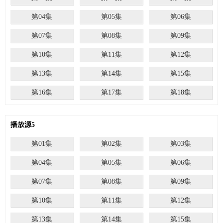
第04集
第05集
第06集
第07集
第08集
第09集
第10集
第11集
第12集
第13集
第14集
第15集
第16集
第17集
第18集
播放源5
第01集
第02集
第03集
第04集
第05集
第06集
第07集
第08集
第09集
第10集
第11集
第12集
第13集
第14集
第15集