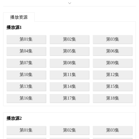
色高跟鞋、抓不住的胡同杀手……小片警碰上大案子，他们能否成功破局？
播放资源
播放源1
第01集
第02集
第03集
第04集
第05集
第06集
第07集
第08集
第09集
第10集
第11集
第12集
第13集
第14集
第15集
第16集
第17集
第18集
播放源2
第01集
第02集
第03集