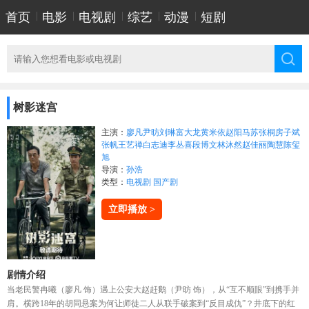
首页
|
电影
|
电视剧
|
综艺
|
动漫
|
短剧
树影迷宫
主演：
廖凡
尹昉
刘琳
富大龙
黄米依
赵阳
马苏
张桐
房子斌
张帆
王艺禅
白志迪
李丛喜
段博文
林沐然
赵佳丽
陶慧
陈玺
旭
导演：
孙浩
类型：
电视剧
国产剧
立即播放 >
剧情介绍
当老民警冉曦（廖凡 饰）遇上公安大赵赶鹅（尹昉 饰），从“互不顺眼”到携手并
肩。横跨18年的胡同悬案为何让师徒二人从联手破案到“反目成仇”？井底下的红