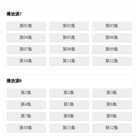
播放源7
第01集
第02集
第03集
第04集
第05集
第06集
第07集
第08集
第09集
第10集
第11集
第12集
播放源8
第1集
第2集
第3集
第4集
第5集
第6集
第7集
第8集
第9集
第10集
第11集
第12集