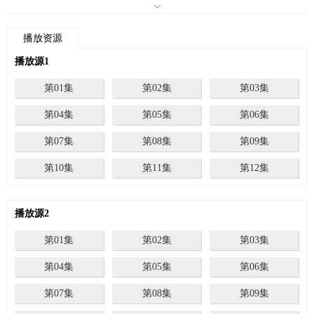
证俱全，凶手甚至已经交代犯罪事实的案件，但消失无踪的尸体让主管刑警刘望
惴惴不安，不经疑问“秦虹真的死了吗？”
播放资源
播放源1
第01集
第02集
第03集
第04集
第05集
第06集
第07集
第08集
第09集
第10集
第11集
第12集
播放源2
第01集
第02集
第03集
第04集
第05集
第06集
第07集
第08集
第09集