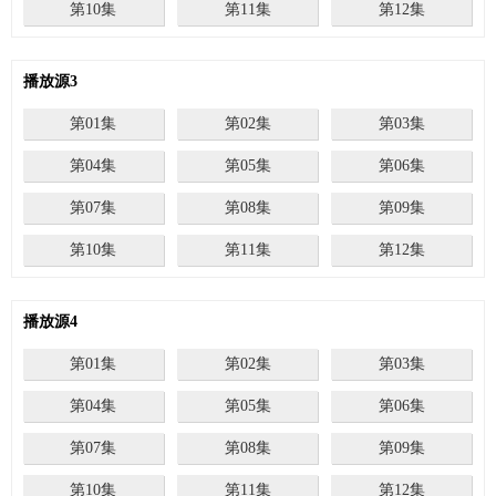
第10集
第11集
第12集
播放源3
第01集
第02集
第03集
第04集
第05集
第06集
第07集
第08集
第09集
第10集
第11集
第12集
播放源4
第01集
第02集
第03集
第04集
第05集
第06集
第07集
第08集
第09集
第10集
第11集
第12集