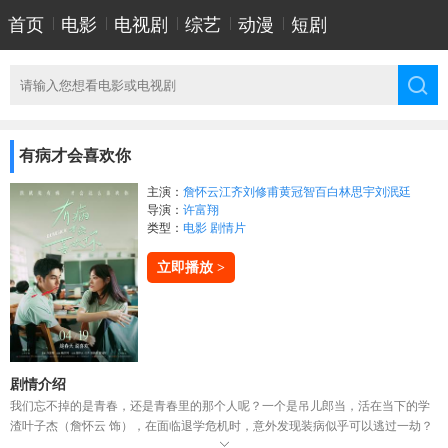
首页
|
电影
|
电视剧
|
综艺
|
动漫
|
短剧
有病才会喜欢你
主演：
詹怀云
江齐
刘修甫
黄冠智
百白
林思宇
刘泯廷
导演：
许富翔
类型：
电影
剧情片
立即播放 >
剧情介绍
我们忘不掉的是青春，还是青春里的那个人呢？一个是吊儿郎当，活在当下的学
渣叶子杰（詹怀云 饰），在面临退学危机时，意外发现装病似乎可以逃过一劫？
一个是沉稳内敛，渴望未来的学霸叶梓洁（江齐 饰），她仿佛装了测谎雷达，总