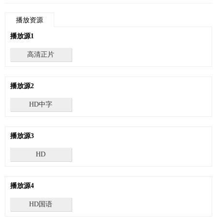
会找到叶子杰疑似装病的证据！两个人相似的名字暗示了他们注定交织的命运。
原本水火不相容的他们，因为这场“有病”乌龙，在一次次谍对谍的较量中渐渐靠
播放资源
近，暗生情愫…然而青春常常伴随遗憾，相爱的人也总是难免分离，但也正因如
播放源1
此，才要把握现在，在这个明媚的春天，即刻告白吧！告诉那个人：我就是有
病，才会这么喜欢你。
高清正片
播放源2
HD中字
播放源3
HD
播放源4
HD国语