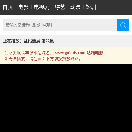
首页
|
电影
|
电视剧
|
综艺
|
动漫
|
短剧
正在播放：乱码迷局 第22集
为防失联请牢记本站域名：
www.guludy.com 咕噜电影
如无法播放，请在页面下方切换播放线路。