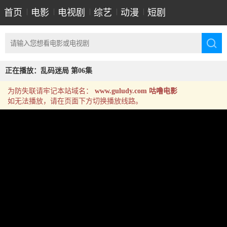
首页
|
电影
|
电视剧
|
综艺
|
动漫
|
短剧
正在播放：乱码迷局 第06集
为防失联请牢记本站域名：
www.guludy.com 咕噜电影
如无法播放，请在页面下方切换播放线路。