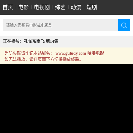
首页
|
电影
|
电视剧
|
综艺
|
动漫
|
短剧
正在播放：孔雀东南飞 第14集
为防失联请牢记本站域名：
www.guludy.com 咕噜电影
如无法播放，请在页面下方切换播放线路。